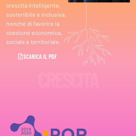
crescita intelligente,
sostenibile e inclusiva,
nonché di favorire la
coesione economica,
sociale e territoriale.
SCARICA IL PDF
CRESCITA