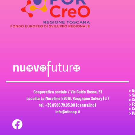
> N
Cooperativa sociale / Via Guido Rossa, 51
> S
Località Le Morelline 57016, Rosignano Solvay (LI)
> Se
> F
tel. +39.0586.79.05.90 (centralino)
> C
info@nfcoop.it
> P